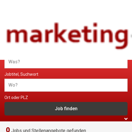
Jobs und Stellenangebote im
Marketing
Jobtitel, Suchwort
Ort oder PLZ
0
Jobs und Stellenangebote gefunden