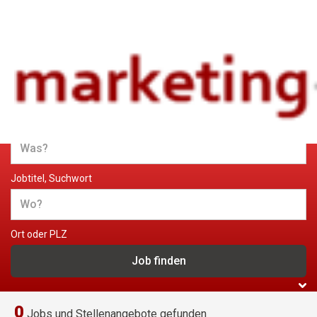
Jobs und Stellenangebote im
Marketing
Jobtitel, Suchwort
Ort oder PLZ
0
Jobs und Stellenangebote gefunden