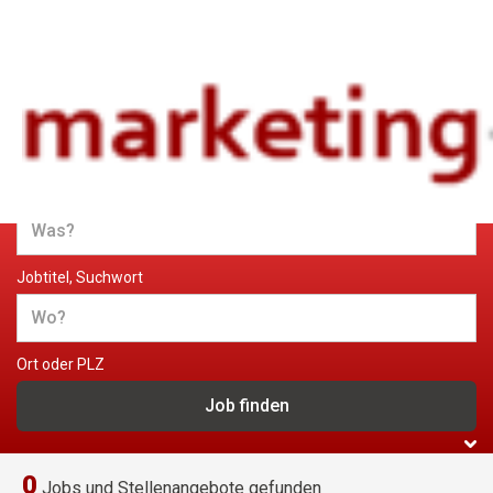
Jobs und Stellenangebote im
Marketing
Jobtitel, Suchwort
Ort oder PLZ
0
Jobs und Stellenangebote gefunden