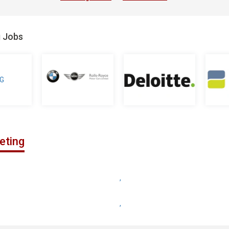
g Jobs
eting
,
,