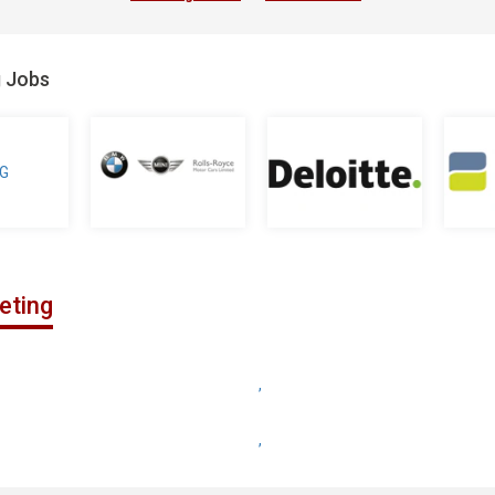
g Jobs
eting
,
,