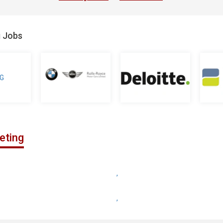
g Jobs
eting
,
,