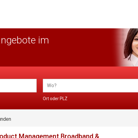
angebote im
Ort oder PLZ
unden
roduct Management Broadband &