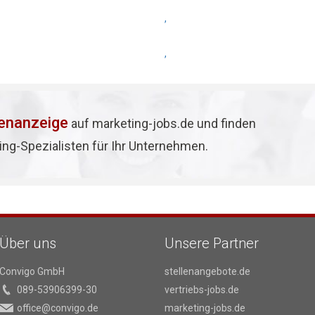
,
,
lenanzeige
auf marketing-jobs.de und finden
ing-Spezialisten für Ihr Unternehmen.
Über uns
Unsere Partner
Convigo GmbH
stellenangebote.de
089-53906399-30
vertriebs-jobs.de
office@convigo.de
marketing-jobs.de