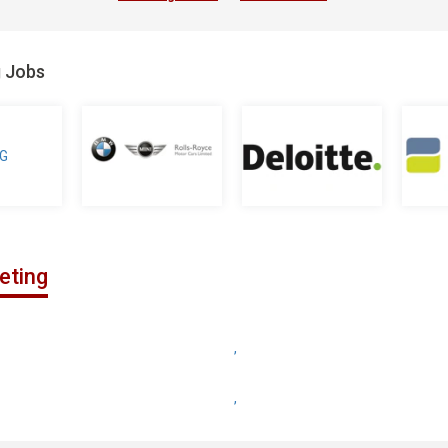
g Jobs
eting
,
,