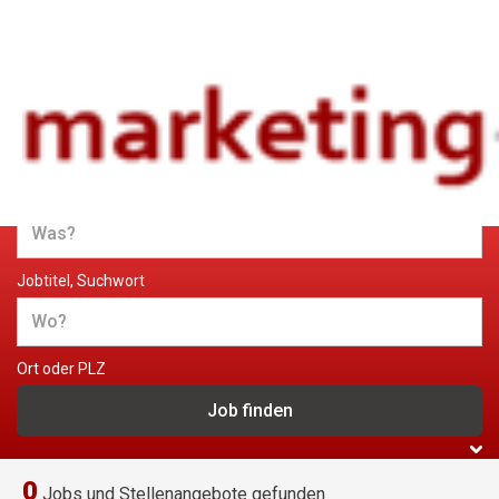
Jobs und Stellenangebote im
Marketing
Jobtitel, Suchwort
Ort oder PLZ
0
Jobs und Stellenangebote gefunden