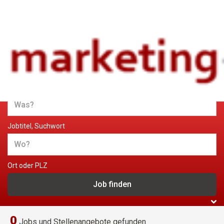
Jobs und Stellenangebote im
Marketing
Jobtitel, Suchwort
Ort oder PLZ
0
Jobs und Stellenangebote gefunden