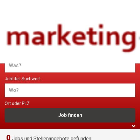
Jobs und Stellenangebote im
Marketing
Jobtitel, Suchwort
Ort oder PLZ
0
Jobs und Stellenangebote gefunden