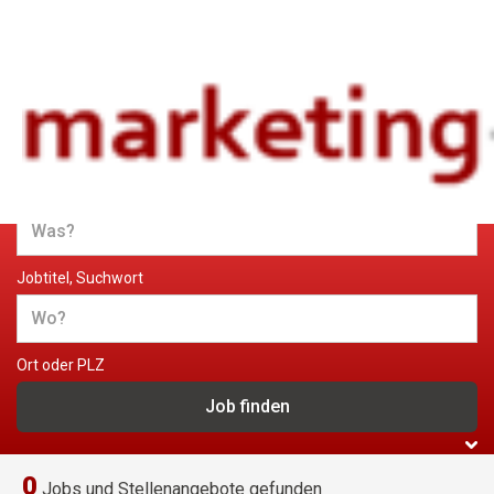
Jobs und Stellenangebote im
Marketing
Jobtitel, Suchwort
Ort oder PLZ
0
Jobs und Stellenangebote gefunden