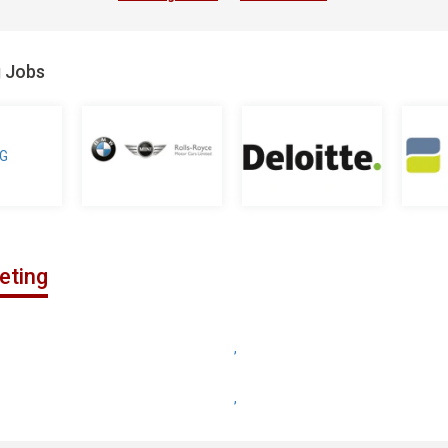
g Jobs
eting
,
,