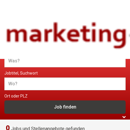
Jobs und Stellenangebote im
Marketing
Jobtitel, Suchwort
Ort oder PLZ
0
Jobs und Stellenangebote gefunden