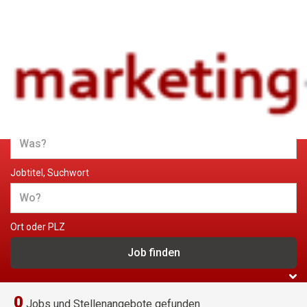
Jobs und Stellenangebote im
Marketing
Jobtitel, Suchwort
Ort oder PLZ
0
Jobs und Stellenangebote gefunden