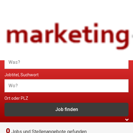
Jobs und Stellenangebote im
Marketing
Jobtitel, Suchwort
Ort oder PLZ
0
Jobs und Stellenangebote gefunden