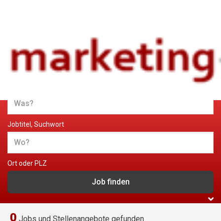
Jobs und Stellenangebote im
Marketing
Jobtitel, Suchwort
Ort oder PLZ
0
Jobs und Stellenangebote gefunden