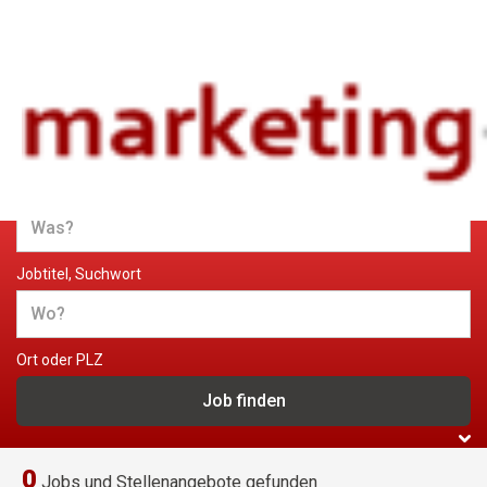
Jobs und Stellenangebote im
Marketing
Jobtitel, Suchwort
Ort oder PLZ
0
Jobs und Stellenangebote gefunden