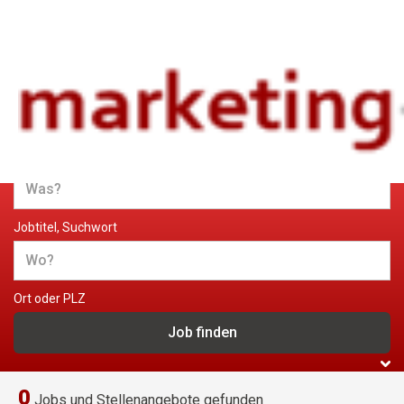
Jobs und Stellenangebote im
Marketing
Jobtitel, Suchwort
Ort oder PLZ
0
Jobs und Stellenangebote gefunden