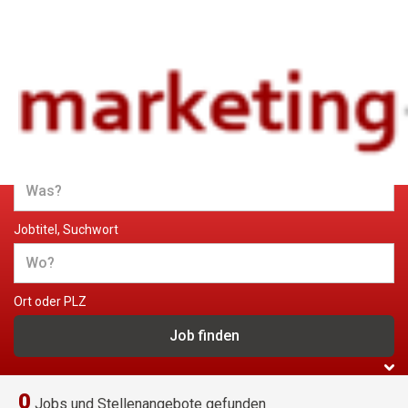
Jobs und Stellenangebote im
Marketing
Jobtitel, Suchwort
Ort oder PLZ
0
Jobs und Stellenangebote gefunden