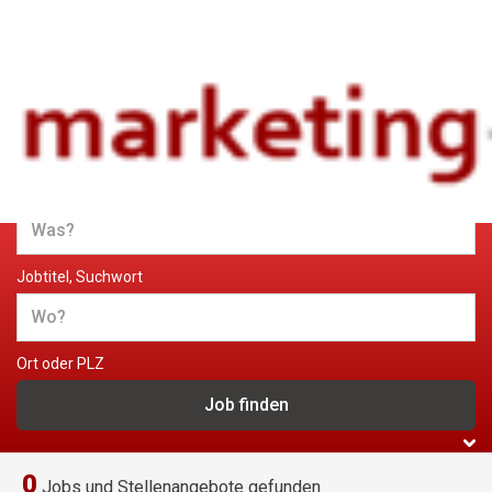
Jobs und Stellenangebote im
Marketing
Jobtitel, Suchwort
Ort oder PLZ
0
Jobs und Stellenangebote gefunden