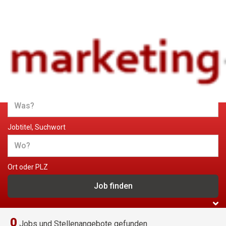
Jobs und Stellenangebote im
Marketing
Jobtitel, Suchwort
Ort oder PLZ
0
Jobs und Stellenangebote gefunden