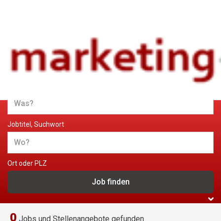
Jobs und Stellenangebote im
Marketing
Jobtitel, Suchwort
Ort oder PLZ
0
Jobs und Stellenangebote gefunden