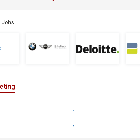
g Jobs
eting
,
,