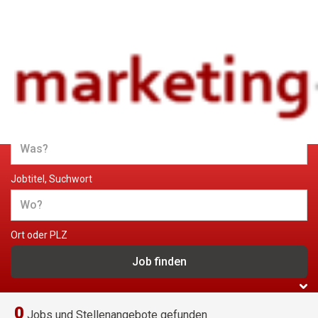
Jobs und Stellenangebote im
Marketing
Jobtitel, Suchwort
Ort oder PLZ
0
Jobs und Stellenangebote gefunden