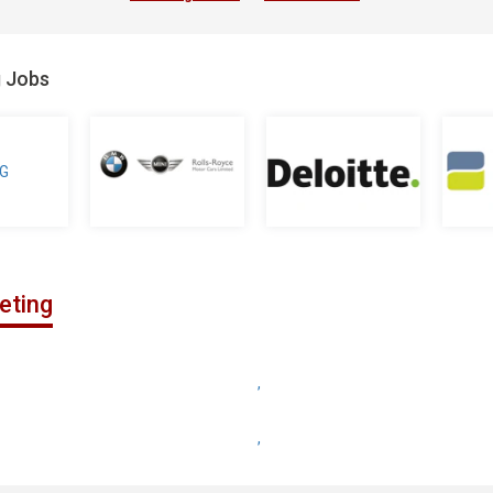
g Jobs
eting
,
,