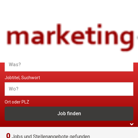
Jobs und Stellenangebote im
Marketing
Jobtitel, Suchwort
Ort oder PLZ
0
Jobs und Stellenangebote gefunden