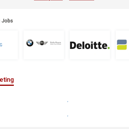
g Jobs
eting
,
,