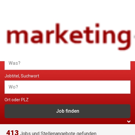
Jobs und Stellenangebote im
Marketing
Jobtitel, Suchwort
Ort oder PLZ
413
Jobs und Stellenangebote gefunden