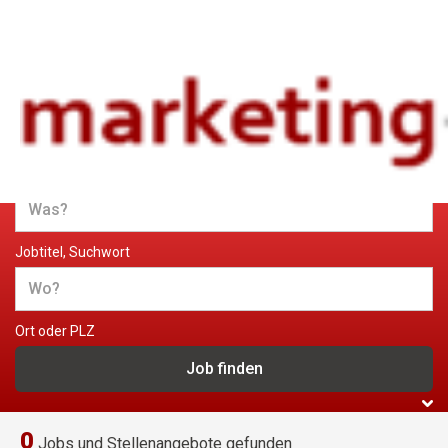
Jobs und Stellenangebote im
Marketing
Jobtitel, Suchwort
Ort oder PLZ
0
Jobs und Stellenangebote gefunden